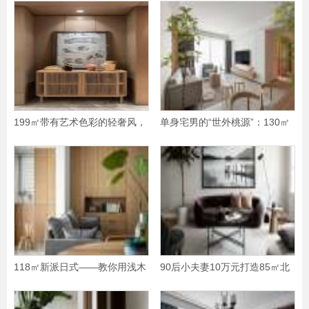
199㎡带有艺术色彩的轻奢风，
单身宅男的“世外桃源”：130㎡
温馨独特的三口之家
日式原木风，
118㎡新派日式——教你用浅木
90后小夫妻10万元打造85㎡北
色打造轻快感的
欧之家，羡煞同龄人！