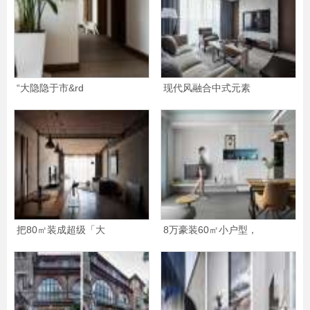
“大隐隐于市&rd
现代风融合中式元素
把80㎡装成超级「大
8万豪装60㎡小户型，