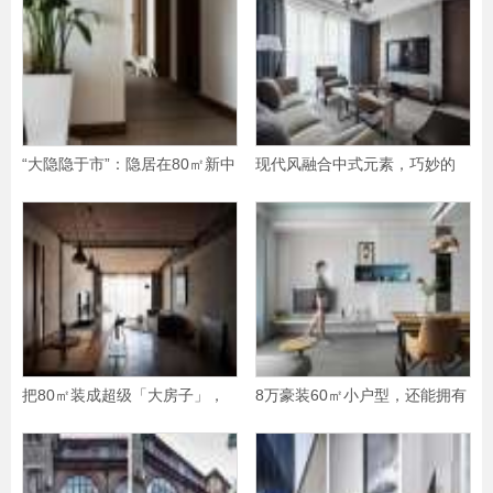
“大隐隐于市”：隐居在80㎡新中
现代风融合中式元素，巧妙的
式的诗情画
设计，难怪朋友这么
把80㎡装成超级「大房子」，
8万豪装60㎡小户型，还能拥有
我花9万就搞定了，小
多功能衣帽间，她家