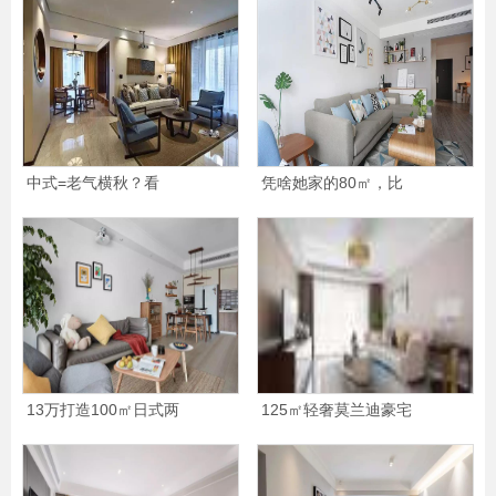
中式=老气横秋？看
凭啥她家的80㎡，比
13万打造100㎡日式两
125㎡轻奢莫兰迪豪宅