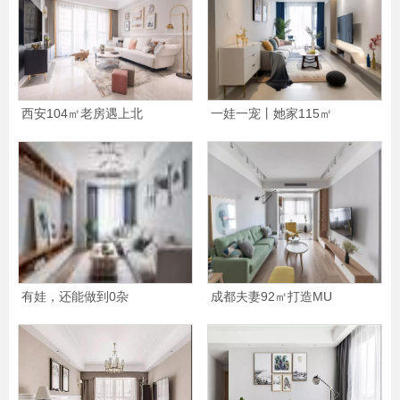
西安104㎡老房遇上北
一娃一宠丨她家115㎡
有娃，还能做到0杂
成都夫妻92㎡打造MU