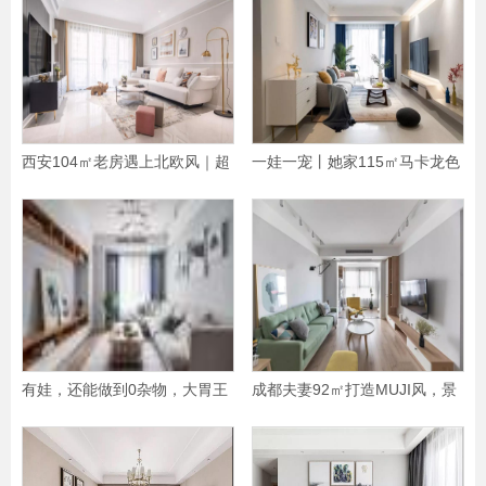
西安104㎡老房遇上北欧风｜超
一娃一宠丨她家115㎡马卡龙色
大厨房+衣帽间，舒服
系北欧宅，又美又实
有娃，还能做到0杂物，大胃王
成都夫妻92㎡打造MUJI风，景
收纳我只服她家！
观厨房+客厅书房，超实