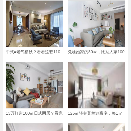
中式=老气横秋？看看这套110
凭啥她家的80㎡，比别人家100
㎡新中式三口之家
㎡还大
13万打造100㎡日式两居？看完
125㎡轻奢莫兰迪豪宅，每1㎡
她家，我只能膜拜！
都透露着高级感