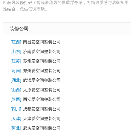
轻奢风装修打破了传统豪华风的厚重浮夸感，将精致质感与居家实用
性结合，凭借低调高级...
装修公司
[
江西
]
南昌爱空间整装公司
[
山东
]
济南爱空间整装公司
[
江苏
]
苏州爱空间整装公司
[
河南
]
郑州爱空间整装公司
[
湖北
]
武汉爱空间整装公司
[
山西
]
太原爱空间整装公司
[
陕西
]
西安爱空间整装公司
[
四川
]
成都爱空间整装公司
[
天津
]
天津爱空间整装公司
[
河北
]
廊坊爱空间整装公司
侘寂风家装设计特点，小众装修风格落地指南