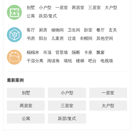
【灯光布局设计】家装灯光搭配常识，告别刺眼鸡肋灯光
别墅
小户型
一居室
两居室
三居室
大户型
卫生间干湿分离升级方案，解决潮湿异味难题
公寓
跃层/复式
厨房动线优化设计技巧，打造高效实用烹饪空间
客厅
厨房
储物间
卫生间
卧室
餐厅
玄关
书房
阳台
儿童房
过道
衣帽间
其他空间
榻榻米
吊顶
背景墙
隔断
卡座
飘窗
干湿分离
阅读角
墙纸
楼梯
吧台
电视墙
隐形门
最新案例
别墅
小户型
一居室
两居室
三居室
大户型
公寓
跃层/复式