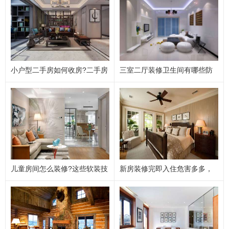
全屋装修配色技巧，居家色彩搭配通用原则
新房装修流程完整顺序，零基础装修避坑时序指南
【老人房装修】适老装修常识，打造安全宜居养老空间
【水电改造规范】家装水电施工常识，隐蔽工程不返工
【瓷砖选购技巧】家装瓷砖选材常识，防滑耐磨不踩坑
小户型二手房如何收房?二手房
三室二厅装修卫生间有哪些防
【墙面装修选材】墙面乳胶漆vs墙布，2026选材避坑常识
收房注意事项须知
水施工细节?这6点先看一看
【灯光布局设计】家装灯光搭配常识，告别刺眼鸡肋灯光
卫生间干湿分离升级方案，解决潮湿异味难题
厨房动线优化设计技巧，打造高效实用烹饪空间
侘寂风家装设计特点，小众装修风格落地指南
法式装修风格设计逻辑，普通户型如何落地法式风
儿童房间怎么装修?这些软装技
原木风装修优缺点解析，打造治愈系居家空间
新房装修完即入住危害多多，
巧您知晓多少?
这些要小心!
轻奢风装修适合什么户型，轻奢风设计避坑要点
现代简约装修风格核心特点与落地搭配技巧
软装搭配核心原则与居家配色技巧