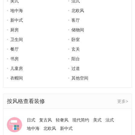
美式
法式
装修瓷砖选购与铺贴技巧，耐用不空鼓不脱落
地中海
北欧风
软装搭配基础逻辑：低成本提升家装质感
吊顶装修避坑：告别压抑鸡肋，简约实用才耐看
新中式
客厅
地面选材对比：木地板VS瓷砖，按需选择不纠结
厨房
储物间
门窗改造全攻略：隔音、密封、隔热不踩坑
卫生间
卧室
防水施工标准流程：杜绝厨卫漏水后遗症
餐厅
玄关
新房验收核心要点，家装完工验收避坑常识
书房
阳台
户型优化装修设计，不同户型避坑改造技巧
儿童房
过道
装修预算分配明细，家装费用合理规划方法
衣帽间
其他空间
全屋装修配色技巧，居家色彩搭配通用原则
新房装修流程完整顺序，零基础装修避坑时序指南
按风格查看装修
【老人房装修】适老装修常识，打造安全宜居养老空间
更多>
【水电改造规范】家装水电施工常识，隐蔽工程不返工
【瓷砖选购技巧】家装瓷砖选材常识，防滑耐磨不踩坑
日式
复古风
轻奢风
现代简约
美式
法式
【墙面装修选材】墙面乳胶漆vs墙布，2026选材避坑常识
地中海
北欧风
新中式