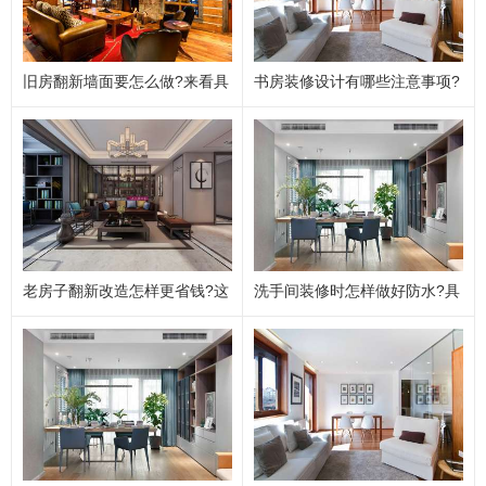
卫生间装修干湿分离设计与避坑
厨房装修布局与动线设计技巧
定制柜体选材与尺寸标准科普
旧房翻新墙面要怎么做?来看具
书房装修设计有哪些注意事项?
全屋吊顶设计避坑与材质选择
体处理方案!
这些不能错!
厨房水电改造专项攻略，大功率电器专属方案
水电改造常见施工误区，90%业主都会踩坑
水电改造验收标准与细节，业主自查指南
二手房水电改造翻新注意事项，避坑重点汇总
水电改造点位规划大全，全屋插座开关布局攻略
老房子翻新改造怎样更省钱?这
洗手间装修时怎样做好防水?具
厨卫装修避坑指南，细节决定居家实用性
些具体做法可助力!
体步骤如下!
灯光设计科普，告别全屋大白灯打造居家氛围感
开关插座布局攻略，全屋点位规划不遗漏
地板选购与铺贴攻略，瓷砖木地板怎么选不踩坑
墙面装修工艺详解，告别开裂、掉皮、发霉问题
门窗装修改造技巧，隔音隔热又密封