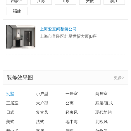
内蒙古
江苏
山东
安徽
浙江
灯光设计科普，告别全屋大白灯打造居家氛围感
福建
开关插座布局攻略，全屋点位规划不遗漏
地板选购与铺贴攻略，瓷砖木地板怎么选不踩坑
上海爱空间整装公司
墙面装修工艺详解，告别开裂、掉皮、发霉问题
上海市普陀区红星世贸大厦|B座
门窗装修改造技巧，隔音隔热又密封
定制柜选材避坑指南，实用耐用不踩雷
全屋瓷砖选材与铺贴技巧，耐用又美观
地面装修施工注意事项，防滑耐磨易打理
装修效果图
更多>
墙面装修施工注意事项，平整耐用不开裂
防水施工注意事项，彻底杜绝渗水漏水
别墅
小户型
一居室
两居室
厨房装修细节攻略，做饭动线顺畅不鸡肋
三居室
大户型
公寓
跃层/复式
阳台改造装修攻略，告别鸡肋空间超实用
日式
复古风
轻奢风
现代简约
无主灯设计装修攻略，全屋灯光高级不刺眼
美式
毛坯房装修全流程时序攻略，新手零出错
法式
地中海
北欧风
墙面装修全攻略，乳胶漆配色防潮不开裂