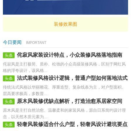
装修效果图
今日要闻
IMPORTANT
侘寂风家装设计特点，小众装修风格落地指南
头条
侘寂风是主打极简、质朴、松弛的小众高级装修风格，区别于网红风
格的浮夸设计，该风格...
法式装修风格设计逻辑，普通户型如何落地法式
头条
风
传统法式风格以华丽雕花、厚重造型、复杂线条为主，对户型面积、
层高要求极高，多数普...
原木风装修优缺点解析，打造治愈系居家空间
头条
原木风是主打自然治愈、温馨柔和的家装风格，源自日系简约设计理
念，以天然木质元素为...
轻奢风装修适合什么户型，轻奢风设计避坑要点
头条