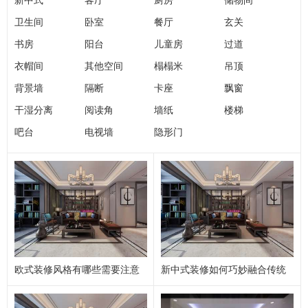
新中式
客厅
厨房
储物间
全屋定制柜体避坑，环保耐用不踩雷
卫生间
卧室
餐厅
玄关
装修预算分配指南，合理花钱杜绝增项超支
书房
阳台
儿童房
过道
卫生间装修避坑细节，干湿分离不返味
衣帽间
其他空间
榻榻米
吊顶
厨房装修细节规范，实用省心告别油烟积水
背景墙
隔断
卡座
飘窗
新房除甲醛科学方法，告别装修污染误区
干湿分离
阅读角
墙纸
楼梯
装修瓷砖选购与铺贴技巧，耐用不空鼓不脱落
吧台
电视墙
隐形门
软装搭配基础逻辑：低成本提升家装质感
吊顶装修避坑：告别压抑鸡肋，简约实用才耐看
地面选材对比：木地板VS瓷砖，按需选择不纠结
门窗改造全攻略：隔音、密封、隔热不踩坑
防水施工标准流程：杜绝厨卫漏水后遗症
新房验收核心要点，家装完工验收避坑常识
户型优化装修设计，不同户型避坑改造技巧
欧式装修风格有哪些需要注意
新中式装修如何巧妙融合传统
的？
装修预算分配明细，家装费用合理规划方法
与现代元素?