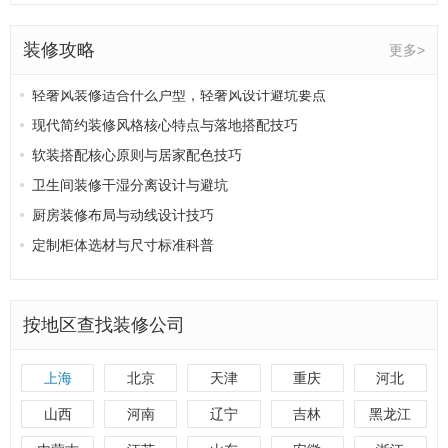
法式装修风格设计逻辑，普通户型如何落地法式风
装修攻略
更多>
原木风装修优缺点解析，打造治愈系居家空间
轻奢风装修适合什么户型，轻奢风设计避坑要点
现代简约装修风格核心特点与落地搭配技巧
软装搭配核心原则与居家配色技巧
卫生间装修干湿分离设计与避坑
厨房装修布局与动线设计技巧
定制柜体选材与尺寸标准科普
全屋吊顶设计避坑与材质选择
厨房水电改造专项攻略，大功率电器专属方案
按地区查找装修公司
水电改造常见施工误区，90%业主都会踩坑
水电改造验收标准与细节，业主自查指南
上海
北京
天津
重庆
河北
二手房水电改造翻新注意事项，避坑重点汇总
水电改造点位规划大全，全屋插座开关布局攻略
山西
河南
辽宁
吉林
黑龙江
厨卫装修避坑指南，细节决定居家实用性