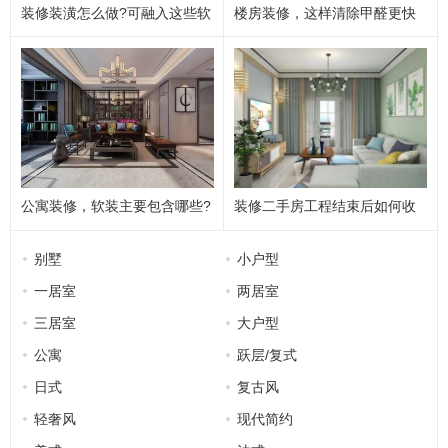
定制柜选材避坑指南，实用耐用不踩雷
装修装潢怎么做?可融入这些软
楼房装修，这样清除甲醛更快
全屋瓷砖选材与铺贴技巧，耐用又美观
装设计元素!
更彻底!
地面装修施工注意事项，防滑耐磨易打理
墙面装修施工注意事项，平整耐用不开裂
防水施工注意事项，彻底杜绝渗水漏水
厨房装修细节攻略，做饭动线顺畅不鸡肋
阳台改造装修攻略，告别鸡肋空间超实用
公寓装修，软装主要包含哪些?
装修二手房工程结束后如何收
无主灯设计装修攻略，全屋灯光高级不刺眼
房，收房注意事项详解来了
毛坯房装修全流程时序攻略，新手零出错
别墅
小户型
墙面装修全攻略，乳胶漆配色防潮不开裂
一居室
两居室
全屋定制柜体避坑，环保耐用不踩雷
三居室
大户型
装修预算分配指南，合理花钱杜绝增项超支
公寓
跃层/复式
卫生间装修避坑细节，干湿分离不返味
日式
复古风
厨房装修细节规范，实用省心告别油烟积水
轻奢风
现代简约
新房除甲醛科学方法，告别装修污染误区