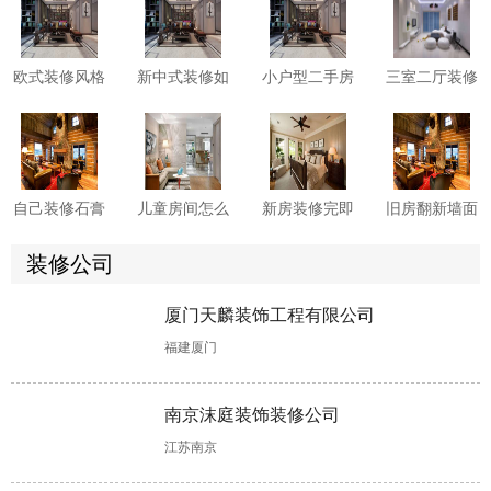
欧式装修风格
新中式装修如
小户型二手房
三室二厅装修
有哪些需要注
何巧妙融合传
如何收房?二
卫生间有哪些
意的？
统与现代元
手房收房注意
防水施工细
素?
事项须知
节?这6点先看
一看
自己装修石膏
儿童房间怎么
新房装修完即
旧房翻新墙面
线怎么安装?
装修?这些软
入住危害多
要怎么做?来
两大方法供你
装技巧您知晓
多，这些要小
看具体处理方
装修公司
选择!
多少?
心!
案!
厦门天麟装饰工程有限公司
书房装修设计
老房子翻新改
洗手间装修时
装修装潢怎么
福建厦门
有哪些注意事
造怎样更省
怎样做好防
做?可融入这
项?这些不能
钱?这些具体
水?具体步骤
些软装设计元
错!
做法可助力!
如下!
素!
南京沫庭装饰装修公司
江苏南京
楼房装修，这
公寓装修，软
装修二手房工
装饰公司哪个