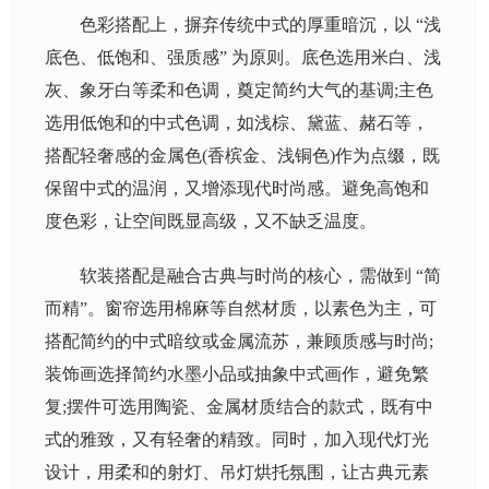
色彩搭配上，摒弃传统中式的厚重暗沉，以 “浅
底色、低饱和、强质感” 为原则。底色选用米白、浅
灰、象牙白等柔和色调，奠定简约大气的基调;主色
选用低饱和的中式色调，如浅棕、黛蓝、赭石等，
搭配轻奢感的金属色(香槟金、浅铜色)作为点缀，既
保留中式的温润，又增添现代时尚感。避免高饱和
度色彩，让空间既显高级，又不缺乏温度。
软装搭配是融合古典与时尚的核心，需做到 “简
而精”。窗帘选用棉麻等自然材质，以素色为主，可
搭配简约的中式暗纹或金属流苏，兼顾质感与时尚;
装饰画选择简约水墨小品或抽象中式画作，避免繁
复;摆件可选用陶瓷、金属材质结合的款式，既有中
式的雅致，又有轻奢的精致。同时，加入现代灯光
设计，用柔和的射灯、吊灯烘托氛围，让古典元素