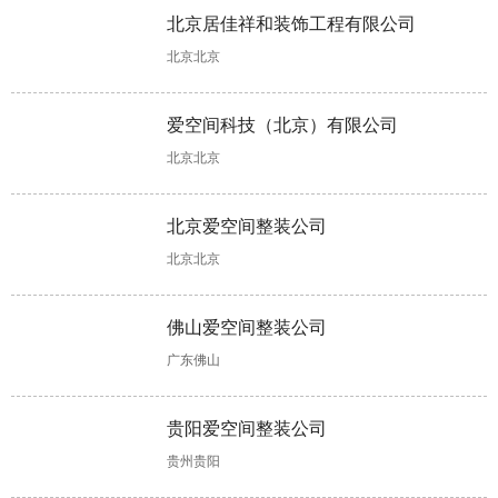
样清除甲醛更
装主要包含哪
程结束后如何
好?合同没
北京居佳祥和装饰工程有限公司
快更彻底!
些?
收房，收房注
有“猫腻”可考
意事项详解来
虑合作
北京北京
了
软装一般多少
全包装修多少
混搭装修怎么
婚房装修木工
爱空间科技（北京）有限公司
钱，这几大因
钱?装修报价
设计?有两个
项目不可少，
北京北京
素会影响软装
存在个体差
设计思路可以
验收时需掌握
价格
异!
参考!
工艺标准!
北京爱空间整装公司
北京北京
佛山爱空间整装公司
广东佛山
贵阳爱空间整装公司
贵州贵阳