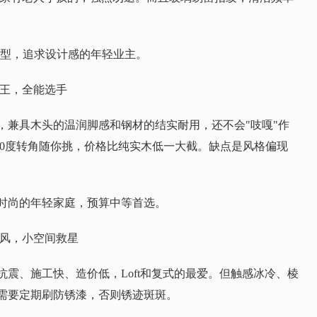
t户型，追求设计感的年轻业主。
之王，全能选手
，兼具木头的温润脚感和钢材的结实耐用，还不会"吱嘎"作
90度转角随你挑，价格比纯实木低一大截。缺点是风格偏现
时尚的年轻家庭，预算中等首选。
核风，小空间救星
震、施工快、造价低，Loft和复式的最爱。但触感冰冷、棱
需要定期刷防锈漆，否则锈迹斑斑。