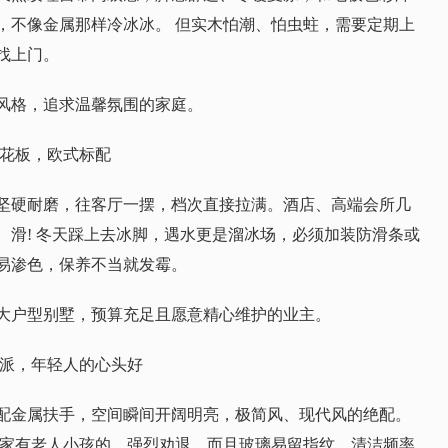
，不像金属那样冷冰冰。 但实木怕潮、怕虫蛀，需要定期上
找上门。
风格，追求温馨氛围的家庭。
天花板，欧式标配
坚硬耐磨，往客厅一摆，档次直接拉满。酒店、高端会所几
、滑! 冬天踩上去冰脚，遇水更是溜冰场，必须加装防滑条或
易渗色，保养不当就发霉。
大户型别墅，预算充足且愿意精心维护的业主。
术派，年轻人的心头好
配金属扶手，空间瞬间开阔明亮，极简风、现代风的绝配。
 家有老人小孩的，强烈劝退。而且玻璃易留指纹，清洁频率