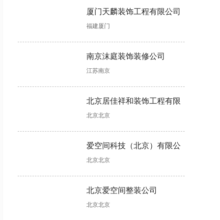
择!
少?
案!
厦门天麟装饰工程有限公司
书房装修设
老房子翻新
洗手间装修
装修装潢怎
福建厦门
计有哪些注
改造怎样更
时怎样做好
么做?可融
意事项?这
省钱?这些
防水?具体
入这些软装
些不能错!
具体做法可
步骤如下!
设计元素!
南京沫庭装饰装修公司
助力!
江苏南京
楼房装修，
公寓装修，
装修二手房
装饰公司哪
这样清除甲
软装主要包
工程结束后
个好?合同
北京居佳祥和装饰工程有限
醛更快更彻
含哪些?
如何收房，
没有“猫
底!
收房注意事
腻”可考虑
北京北京
公司
项详解来了
合作
软装一般多
全包装修多
混搭装修怎
婚房装修木
爱空间科技（北京）有限公
少钱，这几
少钱?装修
么设计?有
工项目不可
北京北京
司
大因素会影
报价存在个
两个设计思
少，验收时
响软装价格
体差异!
路可以参
需掌握工艺
考!
标准!
北京爱空间整装公司
北京北京