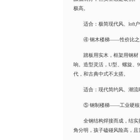
极高。
适合：极简现代风、lof
④ 钢木楼梯——性价比
踏板用实木，框架用钢材
响。造型灵活，U型、螺旋、
代，和古典中式不太搭。
适合：现代简约风、潮流
⑤ 钢制楼梯——工业硬
全钢结构焊接而成，结实抗
角分明，孩子磕碰风险高，且