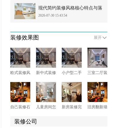
现代简约装修风格核心特点与落
2026-07-30 15:43:54
地搭配技巧
装修效果图
展开
欧式装修风
新中式装修
小户型二手
三室二厅装
格有哪些需
如何巧妙融
房如何收
修卫生间有
要注意的？
合传统与现
房?二手房
哪些防水施
代元素?
收房注意事
工细节?这6
项须知
点先看一看
自己装修石
儿童房间怎
新房装修完
旧房翻新墙
膏线怎么安
么装修?这
即入住危害
面要怎么
装?两大方
些软装技巧
多多，这些
做?来看具
装修公司
法供你选
您知晓多
要小心!
体处理方