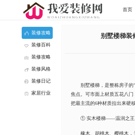
首页
装修攻略
别墅楼梯装
装修百科
装修攻略
装修风格
装修日记
别墅楼梯，是整栋房子的
家居行业
焦点。可市面上材质五花八门
把最主流的6种材质拉出来硬
资讯
① 实木楼梯——温润之
橡木、胡桃木、樱桃木，