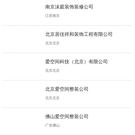
错!
做法可助力!
如下!
素!
南京沫庭装饰装修公司
江苏南京
楼房装修，这
公寓装修，软
装修二手房工
装饰公司哪个
样清除甲醛更
装主要包含哪
程结束后如何
好?合同没
北京居佳祥和装饰工程有限公司
快更彻底!
些?
收房，收房注
有“猫腻”可考
意事项详解来
虑合作
北京北京
了
软装一般多少
全包装修多少
混搭装修怎么
婚房装修木工
爱空间科技（北京）有限公司
钱，这几大因
钱?装修报价
设计?有两个
项目不可少，
北京北京
素会影响软装
存在个体差
设计思路可以
验收时需掌握
价格
异!
参考!
工艺标准!
北京爱空间整装公司
北京北京
佛山爱空间整装公司
广东佛山