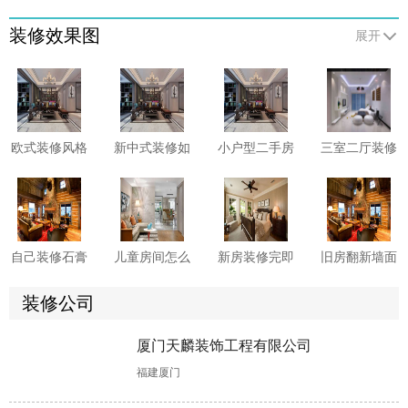
装修效果图
展开
欧式装修风格
新中式装修如
小户型二手房
三室二厅装修
有哪些需要注
何巧妙融合传
如何收房?二
卫生间有哪些
意的？
统与现代元
手房收房注意
防水施工细
素?
事项须知
节?这6点先看
一看
自己装修石膏
儿童房间怎么
新房装修完即
旧房翻新墙面
线怎么安装?
装修?这些软
入住危害多
要怎么做?来
两大方法供你
装技巧您知晓
多，这些要小
看具体处理方
装修公司
选择!
多少?
心!
案!
厦门天麟装饰工程有限公司
书房装修设计
老房子翻新改
洗手间装修时
装修装潢怎么
福建厦门
有哪些注意事
造怎样更省
怎样做好防
做?可融入这
项?这些不能
钱?这些具体
水?具体步骤
些软装设计元