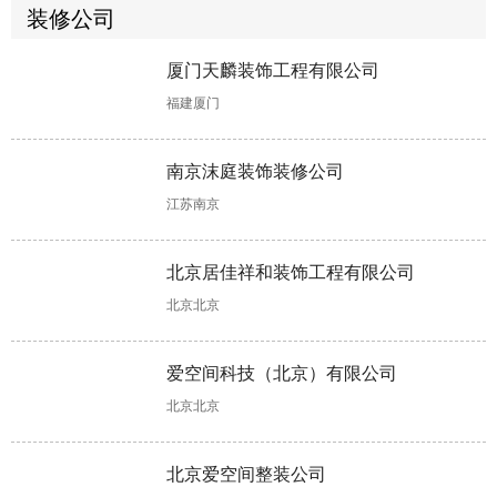
两大方法供你
装技巧您知晓
多，这些要小
看具体处理方
装修公司
选择!
多少?
心!
案!
厦门天麟装饰工程有限公司
书房装修设计
老房子翻新改
洗手间装修时
装修装潢怎么
福建厦门
有哪些注意事
造怎样更省
怎样做好防
做?可融入这
项?这些不能
钱?这些具体
水?具体步骤
些软装设计元
错!
做法可助力!
如下!
素!
南京沫庭装饰装修公司
江苏南京
楼房装修，这
公寓装修，软
装修二手房工
装饰公司哪个
样清除甲醛更
装主要包含哪
程结束后如何
好?合同没
北京居佳祥和装饰工程有限公司
快更彻底!
些?
收房，收房注
有“猫腻”可考
意事项详解来
虑合作
北京北京
了
软装一般多少
全包装修多少
混搭装修怎么
婚房装修木工
爱空间科技（北京）有限公司
钱，这几大因
钱?装修报价
设计?有两个
项目不可少，
北京北京
素会影响软装
存在个体差
设计思路可以
验收时需掌握
价格
异!
参考!
工艺标准!
北京爱空间整装公司