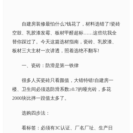
自建房装修最怕什么?钱花了，材料选错了!瓷砖
空鼓、乳胶漆发霉、板材甲醛超标……这些坑我全
替你踩过了。今天这篇选材指南，瓷砖、乳胶漆、
板材三大主材一次讲透，照着选绝不翻车!
一、瓷砖：防滑是第一铁律
很多人买瓷砖只看颜值，大错特错!自建房一
楼、卫生间必须选防滑系数≥0.7的哑光砖，多花
2000块比摔一跤值太多了。
选购四步法：
看标签：必须有3C认证、厂名厂址、生产日