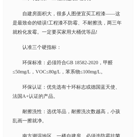
自建房面积大，很多人图便宜买工程漆——这
是最致命的错误!工程漆不防霉、不耐擦洗，两三年
就粉化发霉。一定要买家用大桶优等品!
认准三个硬指标：
环保标准：必须符合GB 18582-2020，甲醛
≤50mg/L，VOC≤80g/L，苯系物≤100mg/L。
环保认证：优先选有十环标志或德国蓝天使、
法国A+认证的产品。
耐擦洗性：选优等品，耐擦洗次数越高，小孩
乱画一擦就净。
南方潮湿地区、一楼自建房，必须选防霉抗菌