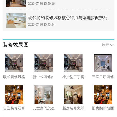
2026-07-30 15:50:16
要点
现代简约装修风格核心特点与落地搭配技巧
2026-07-30 15:43:54
装修效果图
展开
欧式装修风格
新中式装修如
小户型二手房
三室二厅装修
有哪些需要注
何巧妙融合传
如何收房?二
卫生间有哪些
意的？
统与现代元
手房收房注意
防水施工细
素?
事项须知
节?这6点先看
一看
自己装修石膏
儿童房间怎么
新房装修完即
旧房翻新墙面
线怎么安装?
装修?这些软
入住危害多
要怎么做?来