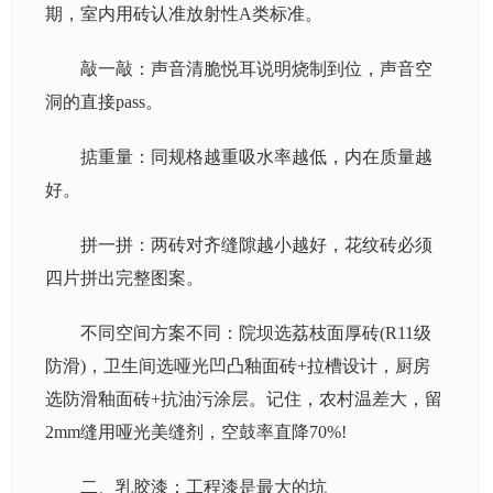
期，室内用砖认准放射性A类标准。
敲一敲：声音清脆悦耳说明烧制到位，声音空
洞的直接pass。
掂重量：同规格越重吸水率越低，内在质量越
好。
拼一拼：两砖对齐缝隙越小越好，花纹砖必须
四片拼出完整图案。
不同空间方案不同：院坝选荔枝面厚砖(R11级
防滑)，卫生间选哑光凹凸釉面砖+拉槽设计，厨房
选防滑釉面砖+抗油污涂层。记住，农村温差大，留
2mm缝用哑光美缝剂，空鼓率直降70%!
二、乳胶漆：工程漆是最大的坑