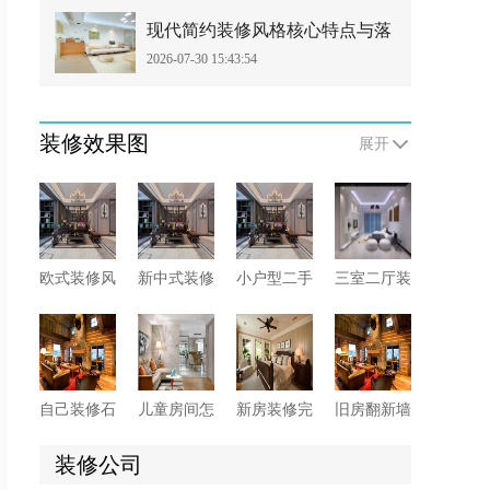
现代简约装修风格核心特点与落
2026-07-30 15:43:54
地搭配技巧
装修效果图
展开
欧式装修风
新中式装修
小户型二手
三室二厅装
格有哪些需
如何巧妙融
房如何收
修卫生间有
要注意的？
合传统与现
房?二手房
哪些防水施
代元素?
收房注意事
工细节?这6
项须知
点先看一看
自己装修石
儿童房间怎
新房装修完
旧房翻新墙
膏线怎么安
么装修?这
即入住危害
面要怎么
装?两大方
些软装技巧
多多，这些
做?来看具
装修公司
法供你选
您知晓多
要小心!
体处理方