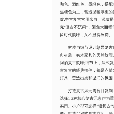
咖色、酒红色、墨绿色，搭配
焦糖色为主，营造温暖厚重的
敛;中古复古常用米白、浅灰
究“复古不沉闷”，避免大面
留时代韵味，又不显得压抑。
材质与细节设计彰显复古
典材质，实木家具的天然纹理
间的复古韵味;细节上，法式
古复古的经典摆件，都是点睛
灯具，营造出柔和温润的氛围
打造复古风无需盲目复刻
选择1-2种核心复古元素作
实用。小户型可选择“轻复古
型可打造沉浸式复古空间，融