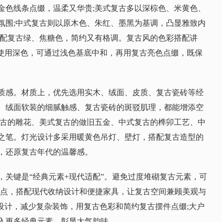
金色线条点缀，温柔又华贵;美式复古多以深棕色、米黄色、
氛围;中式复古则以原木色、朱红、墨黑为基调，凸显雅致内
搭配复古绿、焦糖色，简约又有格调。复古风的色彩搭配讲
积使用深色，可通过浅色基底中和，再用复古亮色点缀，既保
质感。材质上，优先选用实木、绒面、皮质、复古瓷砖等经
、绒面软装的细腻触感、复古瓷砖的斑驳肌理，都能增添空
复古的雕花、美式复古的做旧五金、中式复古的榫卯工艺、中
之笔。灯光设计多采用暖黄色吊灯、壁灯，搭配复古造型的
，还原复古年代的温馨感。
，关键是“经典元素+现代适配”。避免过度堆砌复古元素，可
为重点，搭配现代收纳设计和便捷家具，让复古空间兼顾美观与
”设计，减少复杂装饰，用复古色彩和简约复古摆件点缀;大户
入更多经典元素，彰显大气韵味。