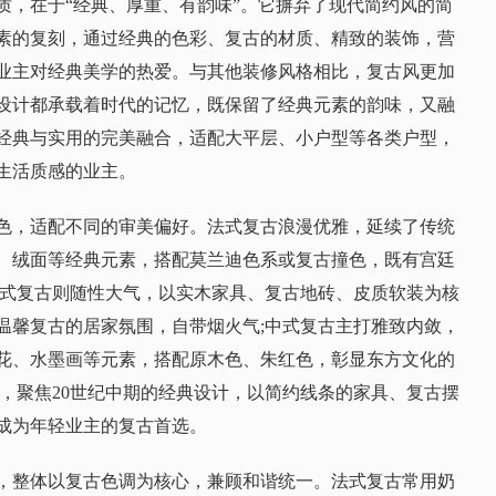
质，在于“经典、厚重、有韵味”。它摒弃了现代简约风的简
素的复刻，通过经典的色彩、复古的材质、精致的装饰，营
业主对经典美学的热爱。与其他装修风格相比，复古风更加
设计都承载着时代的记忆，既保留了经典元素的韵味，又融
经典与实用的完美融合，适配大平层、小户型等各类户型，
生活质感的业主。
色，适配不同的审美偏好。法式复古浪漫优雅，延续了传统
、绒面等经典元素，搭配莫兰迪色系或复古撞色，既有宫廷
美式复古则随性大气，以实木家具、复古地砖、皮质软装为核
温馨复古的居家氛围，自带烟火气;中式复古主打雅致内敛，
花、水墨画等元素，搭配原木色、朱红色，彰显东方文化的
致，聚焦20世纪中期的经典设计，以简约线条的家具、复古摆
成为年轻业主的复古首选。
，整体以复古色调为核心，兼顾和谐统一。法式复古常用奶