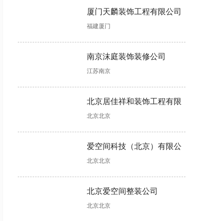
择!
少?
案!
厦门天麟装饰工程有限公司
书房装修设
老房子翻新
洗手间装修
装修装潢怎
福建厦门
计有哪些注
改造怎样更
时怎样做好
么做?可融
意事项?这
省钱?这些
防水?具体
入这些软装
些不能错!
具体做法可
步骤如下!
设计元素!
南京沫庭装饰装修公司
助力!
江苏南京
楼房装修，
公寓装修，
装修二手房
装饰公司哪
这样清除甲
软装主要包
工程结束后
个好?合同
北京居佳祥和装饰工程有限
醛更快更彻
含哪些?
如何收房，
没有“猫
底!
收房注意事
腻”可考虑
北京北京
公司
项详解来了
合作
软装一般多
全包装修多
混搭装修怎
婚房装修木
爱空间科技（北京）有限公
少钱，这几
少钱?装修
么设计?有
工项目不可
北京北京
司
大因素会影
报价存在个
两个设计思
少，验收时
响软装价格
体差异!
路可以参
需掌握工艺
考!
标准!
北京爱空间整装公司
北京北京