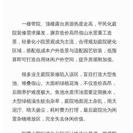
一楼带院、顶楼露台房源热度走高，平民化庭
院装修需求爆发，摒弃造价高昂假山水景重工造
景，轻量化小院景观成为主流，合理规划庭院硬化
区域，搭配低成本户外造景与适配园艺软装，低预
算即可打造自用休闲户外空间，提升房屋附加值。
很多业主庭院装修陷入误区，盲目打造大型鱼
池、堆叠假山、大面积绿植花海，不仅造价高昂，
后期养护难度极大。鱼池水质浑浊需要定期换水，
大型绿植滋生蚊虫杂草，庭院地面泥土杂乱，雨天
泥泞、晴天扬尘，耗时费力打理，最后庭院沦为闲
置杂物堆放区，完全失去休闲价值。