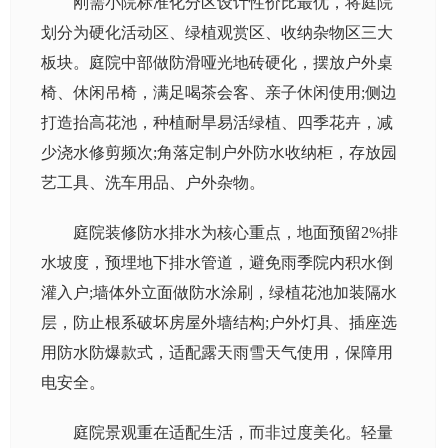
刚需小院标准化分区设计性价比最优，将庭院
划分为硬化活动区、绿植观赏区、收纳杂物区三大
板块。庭院中部做防滑哑光地砖硬化，摆放户外桌
椅、休闲吊椅，满足喝茶会客、亲子休闲使用;侧边
打造抬高花池，种植耐旱易活绿植、四季花卉，减
少浇水修剪频次;角落定制户外防水收纳柜，存放园
艺工具、洗车用品、户外杂物。
庭院装修防水排水为核心重点，地面预留2%排
水坡度，预埋地下排水管道，避免雨季院内积水倒
灌入户;墙体外立面做防水涂刷，绿植花池加装隔水
层，防止根系破坏房屋外墙结构;户外灯具、插座选
用防水防爆款式，适配露天雨雪天气使用，保障用
电安全。
庭院景观重在适配生活，而非过度美化。轻量