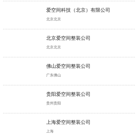
软装一般多少
全包装修多少
混搭装修怎么
婚房装修木工
爱空间科技（北京）有限公司
钱，这几大因
钱?装修报价
设计?有两个
项目不可少，
北京北京
素会影响软装
存在个体差
设计思路可以
验收时需掌握
价格
异!
参考!
工艺标准!
北京爱空间整装公司
北京北京
佛山爱空间整装公司
广东佛山
贵阳爱空间整装公司
贵州贵阳
上海爱空间整装公司
上海