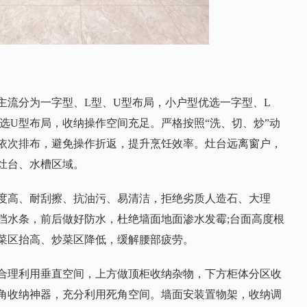
主流分为一字型、L型、U型布局，小户型优选一字型、L
选U型布局，收纳操作空间充足。严格按照“洗、切、炒”动
依次排布，避免操作折返，提升烹饪效率。灶台远离窗户，
灶台、水槽区域。
度高、耐刮擦、抗油污、易清洁，拒绝劣质人造石、大理
挡水条，前后做好防水，杜绝墙面地面渗水发霉;台面高度根
菜区抬高、炒菜区降低，缓解腰部疲劳。
合理利用垂直空间，上方做顶柜收纳杂物，下方柜体分区收
角收纳神器，充分利用死角空间。墙面安装置物架，收纳调