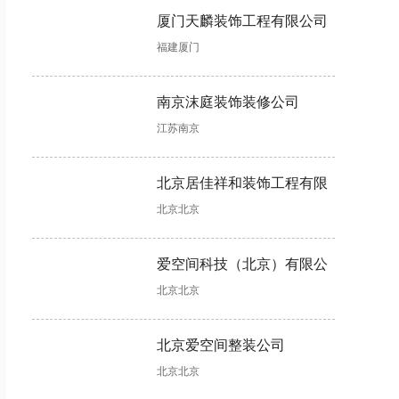
择!
少?
案!
厦门天麟装饰工程有限公司
书房装修设
老房子翻新
洗手间装修
装修装潢怎
福建厦门
计有哪些注
改造怎样更
时怎样做好
么做?可融
意事项?这
省钱?这些
防水?具体
入这些软装
些不能错!
具体做法可
步骤如下!
设计元素!
南京沫庭装饰装修公司
助力!
江苏南京
楼房装修，
公寓装修，
装修二手房
装饰公司哪
这样清除甲
软装主要包
工程结束后
个好?合同
北京居佳祥和装饰工程有限
醛更快更彻
含哪些?
如何收房，
没有“猫
底!
收房注意事
腻”可考虑
北京北京
公司
项详解来了
合作
软装一般多
全包装修多
混搭装修怎
婚房装修木
爱空间科技（北京）有限公
少钱，这几
少钱?装修
么设计?有
工项目不可
北京北京
司
大因素会影
报价存在个
两个设计思
少，验收时
响软装价格
体差异!
路可以参
需掌握工艺
考!
标准!
北京爱空间整装公司
北京北京