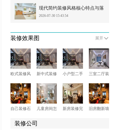
现代简约装修风格核心特点与落
2026-07-30 15:43:54
地搭配技巧
装修效果图
展开
欧式装修风
新中式装修
小户型二手
三室二厅装
格有哪些需
如何巧妙融
房如何收
修卫生间有
要注意的？
合传统与现
房?二手房
哪些防水施
代元素?
收房注意事
工细节?这6
项须知
点先看一看
自己装修石
儿童房间怎
新房装修完
旧房翻新墙
膏线怎么安
么装修?这
即入住危害
面要怎么
装?两大方
些软装技巧
多多，这些
做?来看具
装修公司
法供你选
您知晓多
要小心!
体处理方