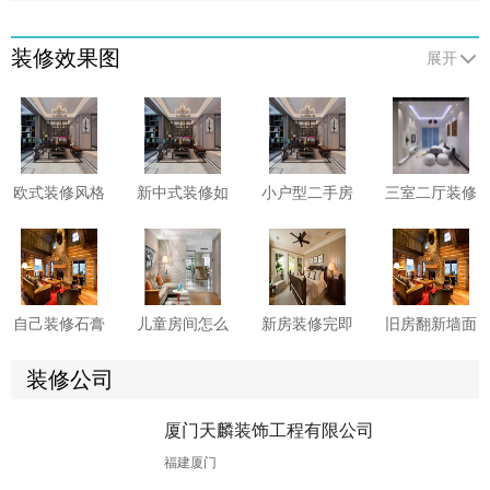
装修效果图
展开
欧式装修风格
新中式装修如
小户型二手房
三室二厅装修
有哪些需要注
何巧妙融合传
如何收房?二
卫生间有哪些
意的？
统与现代元
手房收房注意
防水施工细
素?
事项须知
节?这6点先看
一看
自己装修石膏
儿童房间怎么
新房装修完即
旧房翻新墙面
线怎么安装?
装修?这些软
入住危害多
要怎么做?来
两大方法供你
装技巧您知晓
多，这些要小
看具体处理方
装修公司
选择!
多少?
心!
案!
厦门天麟装饰工程有限公司
书房装修设计
老房子翻新改
洗手间装修时
装修装潢怎么
福建厦门
有哪些注意事
造怎样更省
怎样做好防
做?可融入这