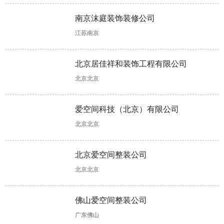
项?这些不能
钱?这些具体
水?具体步骤
些软装设计元
错!
做法可助力!
如下!
素!
南京沫庭装饰装修公司
江苏南京
楼房装修，这
公寓装修，软
装修二手房工
装饰公司哪个
样清除甲醛更
装主要包含哪
程结束后如何
好?合同没
北京居佳祥和装饰工程有限公司
快更彻底!
些?
收房，收房注
有“猫腻”可考
意事项详解来
虑合作
北京北京
了
软装一般多少
全包装修多少
混搭装修怎么
婚房装修木工
爱空间科技（北京）有限公司
钱，这几大因
钱?装修报价
设计?有两个
项目不可少，
北京北京
素会影响软装
存在个体差
设计思路可以
验收时需掌握
价格
异!
参考!
工艺标准!
北京爱空间整装公司
北京北京
佛山爱空间整装公司
广东佛山