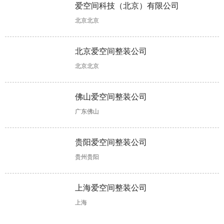
软装一般多少
全包装修多少
混搭装修怎么
婚房装修木工
爱空间科技（北京）有限公司
钱，这几大因
钱?装修报价
设计?有两个
项目不可少，
北京北京
素会影响软装
存在个体差
设计思路可以
验收时需掌握
价格
异!
参考!
工艺标准!
北京爱空间整装公司
北京北京
佛山爱空间整装公司
广东佛山
贵阳爱空间整装公司
贵州贵阳
上海爱空间整装公司
上海