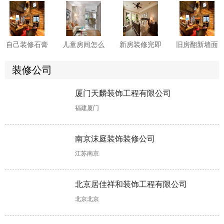
意的？
统与现代元
手房收房注意
防水施工细
素?
事项须知
节?这6点先看
一看
自己装修石膏
儿童房间怎么
新房装修完即
旧房翻新墙面
线怎么安装?
装修?这些软
入住危害多
要怎么做?来
两大方法供你
装技巧您知晓
多，这些要小
看具体处理方
装修公司
选择!
多少?
心!
案!
厦门天麟装饰工程有限公司
书房装修设计
老房子翻新改
洗手间装修时
装修装潢怎么
福建厦门
有哪些注意事
造怎样更省
怎样做好防
做?可融入这
项?这些不能
钱?这些具体
水?具体步骤
些软装设计元
错!
做法可助力!
如下!
素!
南京沫庭装饰装修公司
江苏南京
楼房装修，这
公寓装修，软
装修二手房工
装饰公司哪个
样清除甲醛更
装主要包含哪
程结束后如何
好?合同没
北京居佳祥和装饰工程有限公司
快更彻底!
些?
收房，收房注
有“猫腻”可考
意事项详解来
虑合作
北京北京
了