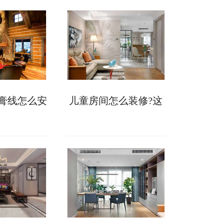
膏线怎么安
儿童房间怎么装修?这
法供你选择!
些软装技巧您知晓多
少?