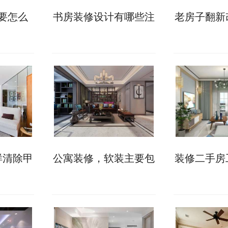
要怎么
书房装修设计有哪些注
老房子翻新
理方案!
意事项?这些不能错!
省钱?这些
助
样清除甲
公寓装修，软装主要包
装修二手房
底!
含哪些?
如何收房，
项详