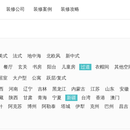
装修公司
装修案例
装修攻略
美式
法式
地中海
北欧风
新中式
餐厅
玄关
书房
阳台
儿童房
过道
衣帽间
其他空
居室
大户型
公寓
跃层/复式
西
河南
辽宁
吉林
黑龙江
内蒙古
江苏
山东
安徽
藏
陕西
甘肃
青海
宁夏
新疆
台湾
香港
澳门
什
阿克苏
博州
阿勒泰
塔城
伊犁
克州
巴州
昌吉