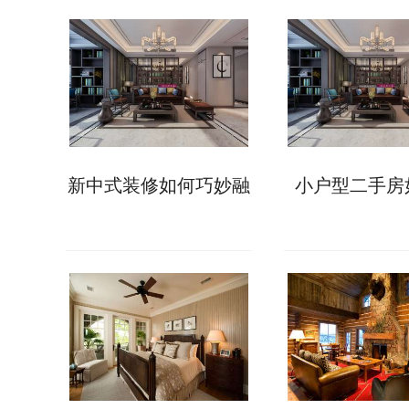
新中式装修如何巧妙融
小户型二手房
合传统与现代元素?
房?二手房收
项须知