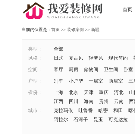
首页
当前的位置是：
首页
>>
装修案例
>>
新疆
类型：
全部
风格：
日式
复古风
轻奢风
现代简约
空间：
客厅
厨房
储物间
卫生间
卧室
户型：
别墅
小户型
一居室
两居室
三
省份：
上海
北京
天津
重庆
河北
山
江西
四川
海南
贵州
云南
西
城市：
克拉玛依
吐鲁番
哈密
和田
喀
阿拉尔
石河子
昆玉
可克达拉