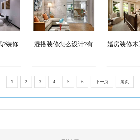
钱?装修
混搭装修怎么设计?有
婚房装修木
差异!
两个设计思路可以参
少，验收时
考!
标
1
2
3
4
5
6
下一页
尾页