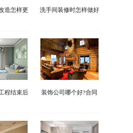
改造怎样更
洗手间装修时怎样做好
具体做法可
防水?具体步骤如下!
力!
工程结束后
装饰公司哪个好?合同
收房注意事
没有“猫腻”可考虑合作
解来了