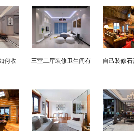
如何收
三室二厅装修卫生间有
自己装修石
房注意事
哪些防水施工细节?这6
装?两大方
点先看一看