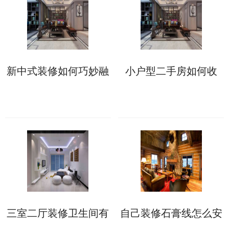
新中式装修如何巧妙融
小户型二手房如何收
合传统与现代元素?
房?二手房收房注意事
项须知
三室二厅装修卫生间有
自己装修石膏线怎么安
哪些防水施工细节?这6
装?两大方法供你选择!