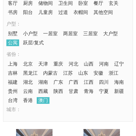
客厅
厨房
储物间
卫生间
卧室
餐厅
玄关
书房
阳台
儿童房
过道
衣帽间
其他空间
户型：
别墅
小户型
一居室
两居室
三居室
大户型
公寓
跃层/复式
省份：
上海
北京
天津
重庆
河北
山西
河南
辽宁
吉林
黑龙江
内蒙古
江苏
山东
安徽
浙江
福建
湖北
湖南
广东
广西
江西
四川
海南
贵州
云南
西藏
陕西
甘肃
青海
宁夏
新疆
台湾
香港
澳门
城市：