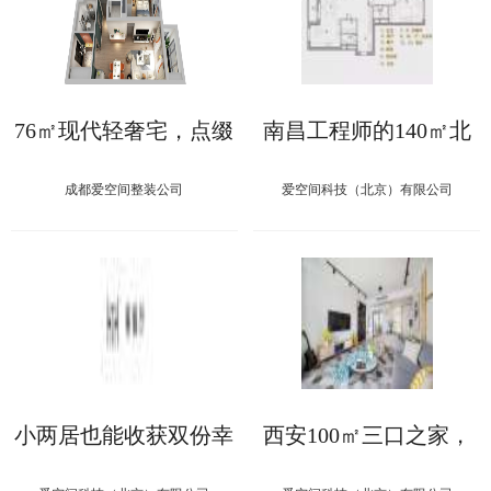
76㎡现代轻奢宅，点缀
南昌工程师的140㎡北
爱马仕橙，摩登与奢华
欧风，次卧改成办公区
的高调亮相！
成“C位”！
成都爱空间整装公司
爱空间科技（北京）有限公司
小两居也能收获双份幸
西安100㎡三口之家，
福——为双胞胎兄弟打
用心雕琢，填满了惬意
造的充实空间
与美好！