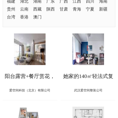
福建
湖北
湖南
广东
广西
江西
四川
海南
贵州
云南
西藏
陕西
甘肃
青海
宁夏
新疆
台湾
香港
澳门
阳台露营+餐厅赏花，
她家的140㎡轻法式复
这套天津112㎡学区房
古宅，蓝粉撞色简直太
真会玩！
好看！
爱空间科技（北京）有限公司
武汉爱空间整装公司