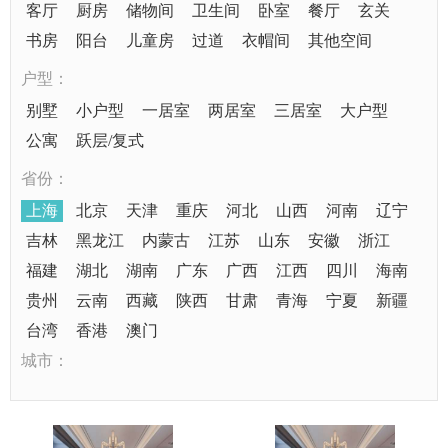
客厅
厨房
储物间
卫生间
卧室
餐厅
玄关
书房
阳台
儿童房
过道
衣帽间
其他空间
户型：
别墅
小户型
一居室
两居室
三居室
大户型
公寓
跃层/复式
省份：
上海
北京
天津
重庆
河北
山西
河南
辽宁
吉林
黑龙江
内蒙古
江苏
山东
安徽
浙江
福建
湖北
湖南
广东
广西
江西
四川
海南
贵州
云南
西藏
陕西
甘肃
青海
宁夏
新疆
台湾
香港
澳门
城市：