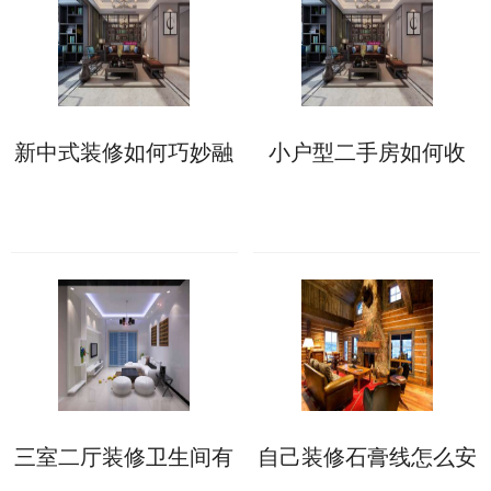
新中式装修如何巧妙融
小户型二手房如何收
合传统与现代元素?
房?二手房收房注意事
项须知
三室二厅装修卫生间有
自己装修石膏线怎么安
哪些防水施工细节?这6
装?两大方法供你选择!