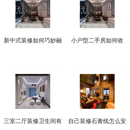
新中式装修如何巧妙融
小户型二手房如何收
合传统与现代元素?
房?二手房收房注意事
项须知
三室二厅装修卫生间有
自己装修石膏线怎么安
哪些防水施工细节?这6
装?两大方法供你选择!