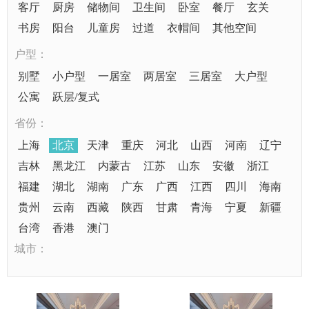
客厅
厨房
储物间
卫生间
卧室
餐厅
玄关
书房
阳台
儿童房
过道
衣帽间
其他空间
户型：
别墅
小户型
一居室
两居室
三居室
大户型
公寓
跃层/复式
省份：
上海
北京
天津
重庆
河北
山西
河南
辽宁
吉林
黑龙江
内蒙古
江苏
山东
安徽
浙江
福建
湖北
湖南
广东
广西
江西
四川
海南
贵州
云南
西藏
陕西
甘肃
青海
宁夏
新疆
台湾
香港
澳门
城市：